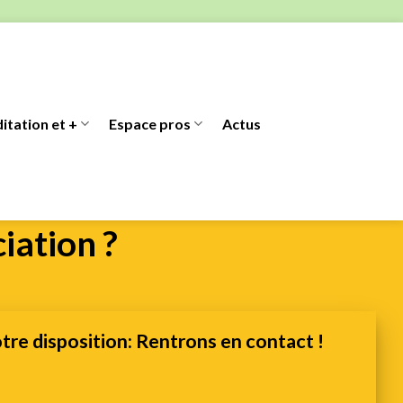
itation et +
Espace pros
Actus
iation ?
otre disposition: Rentrons en contact !