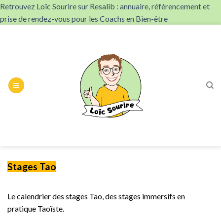
Retrouvez Loïc Sourire sur Resalib : annuaire, référencement et
prise de rendez-vous pour les Coachs en Bien-être
Skip
to
content
Stages Tao
Le calendrier des stages Tao, des stages immersifs en
pratique Taoïste.