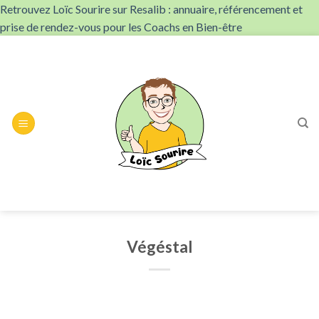
Retrouvez Loïc Sourire sur Resalib : annuaire, référencement et
prise de rendez-vous pour les Coachs en Bien-être
Skip
to
content
Végéstal