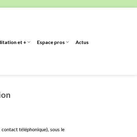
itation et +
Espace pros
Actus
ion
 contact téléphonique), sous le