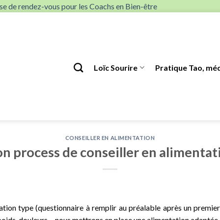
rise de rendez-vous pour les Coachs en Bien-être
Loïc Sourire
Pratique Tao, méd
CONSEILLER EN ALIMENTATION
n process de conseiller en alimentat
ation type (questionnaire à remplir au préalable après un premier
 poids, douleurs… nous mettrons en place une alimentation adaptée.