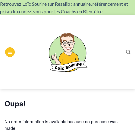
Retrouvez Loïc Sourire sur Resalib : annuaire, référencement et
prise de rendez-vous pour les Coachs en Bien-être
Skip
to
content
Oups!
No order information is available because no purchase was
made.